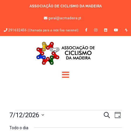
ASSOCIAÇÃO DE CICLISMO DA MADEIRA
geral@acmadeira.pt
291632456
(Chamada para a rede fixa nacional)
EVENTOS
NAVEGA
NAV
7/12/2026
Pesquisar
Dia
DE
DE
FOR
Selecione
VISU
Todo o dia
PESQUIS
a