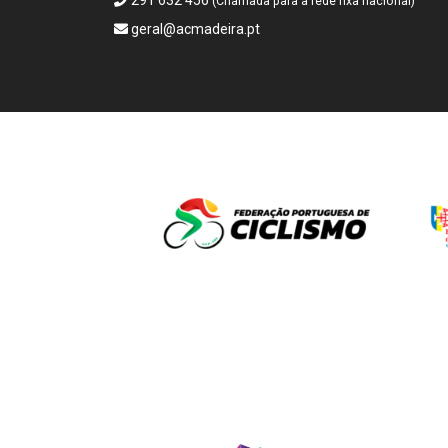
291 632 456
(Chamada para a rede fixa nacional)
geral@acmadeira.pt