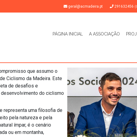
geral@acmadeira.pt
291632456
(
PÁGINA INICIAL
A ASSOCIAÇÃO
PROJ
 compromisso que assumo o
de Ciclismo da Madeira. Este
leta de desafios e
 desenvolvimento do ciclismo
e representa uma filosofia de
eito pela natureza e pela
tural ímpar, é o cenário
trada ou em montanha,