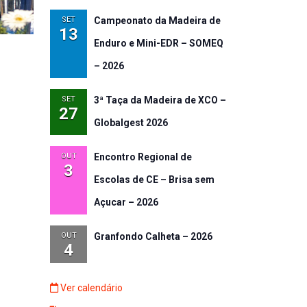
SET
Campeonato da Madeira de
13
Enduro e Mini-EDR – SOMEQ
– 2026
SET
3ª Taça da Madeira de XCO –
27
Globalgest 2026
OUT
Encontro Regional de
3
Escolas de CE – Brisa sem
Açucar – 2026
OUT
Granfondo Calheta – 2026
4
Ver calendário