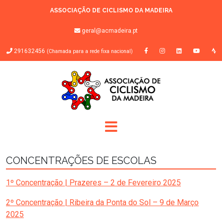
ASSOCIAÇÃO DE CICLISMO DA MADEIRA
geral@acmadeira.pt
291632456
(Chamada para a rede fixa nacional)
CONCENTRAÇÕES DE ESCOLAS
1º Concentração | Prazeres – 2 de Fevereiro 2025
2º Concentração | Ribeira da Ponta do Sol – 9 de Março
2025