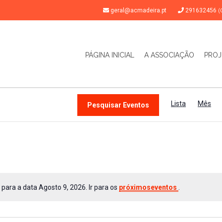
geral@acmadeira.pt
291632456
(
PÁGINA INICIAL
A ASSOCIAÇÃO
PROJ
NAV
DE
Lista
Mês
Pesquisar Eventos
VIS
DE
EVE
ara a data Agosto 9, 2026. Ir para os
próximoseventos
.
Aviso