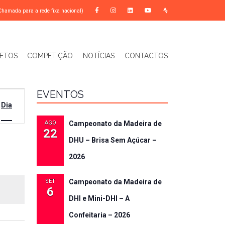
Chamada para a rede fixa nacional)
ETOS
COMPETIÇÃO
NOTÍCIAS
CONTACTOS
EVENTOS
EGAÇÃO
Dia
UALIZAÇÃO
AGO
Campeonato da Madeira de
22
NTO
DHU – Brisa Sem Açúcar –
2026
SET
Campeonato da Madeira de
6
DHI e Mini-DHI – A
Confeitaria – 2026