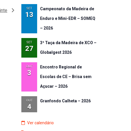
SET
Campeonato da Madeira de
inte
13
Enduro e Mini-EDR – SOMEQ
– 2026
SET
3ª Taça da Madeira de XCO –
27
Globalgest 2026
OUT
Encontro Regional de
3
Escolas de CE – Brisa sem
Açucar – 2026
OUT
Granfondo Calheta – 2026
4
Ver calendário