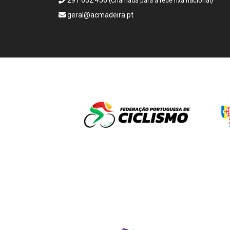
291 632 456
(Chamada para a rede fixa nacional)
geral@acmadeira.pt