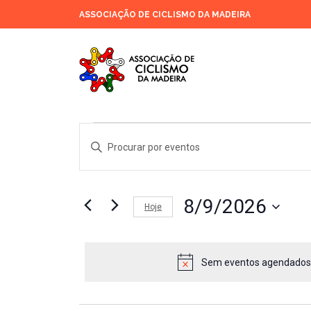
ASSOCIAÇÃO DE CICLISMO DA MADEIRA
EVENTOS
NAVEGAÇÃO
Digite
DE
a
FOR
PESQUISA
palavra-
E
chave.
AGOSTO
VISUALIZAÇÃO
8/9/2026
Procure
Hoje
DE
por
Selecione
9,
EVENTOS
Eventos
a
com
data.
2026
Sem eventos agendados p
palavra-
chave.