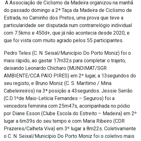
A Associação de Ciclismo da Madeira organizou na manhã
do passado domingo a 2ª Taça da Madeira de Ciclismo de
Estrada, no Caminho dos Pretos, uma prova que teve a
particularidade ser disputada num contrarrelógio individual
com 7.5kms e 450d+, que já não acontecia desde 2020, e
que foi vista com muito agrado pelos 55 participantes.
Pedro Teles (C. N. Seixal/Município Do Porto Moniz) foi o
mais rápido, ao gastar 17m32s para completar o trajeto,
deixando Leonardo Chícharo (MUNDIMAT/SGR
AMBIENTE/CCA PAIO PIRES) em 2º lugar, a 13segundos do
seu registo, e Bruno Moniz (C. S. Marítimo / Mina
Cabeleireiros) na 3ª posição a 43segundos. Jessie Serrão
(C.D.1ºde Maio-Letícia Fernandes – Seguros) foi a
vencedora feminina com 25m47s, acompanhada no pódio
por Diane Esson (Clube Escola do Estreito – Madeira) em 2º
lugar a 6m39s do seu tempo e com Maria Ribeiro (CDR
Prazeres/Calheta Viva) em 3º lugar a 8m22s. Coletivamente
o C. N. Seixal/Município Do Porto Moniz foi o coletivo mais