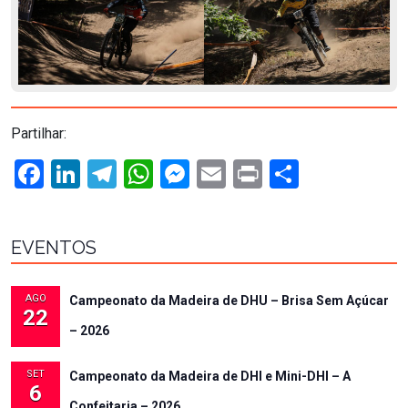
Partilhar:
Facebook
LinkedIn
Telegram
WhatsApp
Messenger
Email
Print
Share
EVENTOS
AGO
Campeonato da Madeira de DHU – Brisa Sem Açúcar
22
– 2026
SET
Campeonato da Madeira de DHI e Mini-DHI – A
6
Confeitaria – 2026