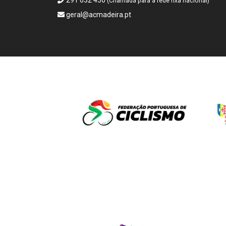
291 632 456
(Chamada para a rede fixa nacional)
geral@acmadeira.pt