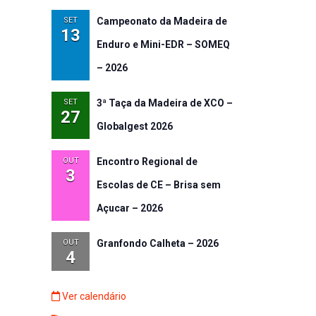
SET
Campeonato da Madeira de
13
Enduro e Mini-EDR – SOMEQ
– 2026
SET
3ª Taça da Madeira de XCO –
27
Globalgest 2026
OUT
Encontro Regional de
3
Escolas de CE – Brisa sem
Açucar – 2026
OUT
Granfondo Calheta – 2026
4
Ver calendário