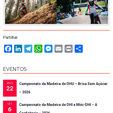
Partilhar:
Facebook
LinkedIn
Telegram
WhatsApp
Messenger
Email
Print
Share
EVENTOS
AGO
Campeonato da Madeira de DHU – Brisa Sem Açúcar
22
– 2026
SET
Campeonato da Madeira de DHI e Mini-DHI – A
6
Confeitaria – 2026