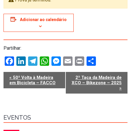
Adicionar ao calendário
Partilhar:
Facebook
LinkedIn
Telegram
WhatsApp
Messenger
Email
Print
Share
NAVEGAÇÃO
«
50ª Volta à Madeira
2ª Taça da Madeira de
DO
em Bicicleta – FACCO
XCO – Bikezone – 2025
EVENTO
»
EVENTOS