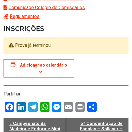
Comunicado Colégio de Comissários
Regulamentos
INSCRIÇÕES
Prova já terminou.
Adicionar ao calendário
Partilhar:
Facebook
LinkedIn
Telegram
WhatsApp
Messenger
Email
Print
Share
NAVEGAÇÃO
«
Campeonato da
5ª Concentração de
DO
Madeira e Enduro e Mini
Escolas – Sollaser –