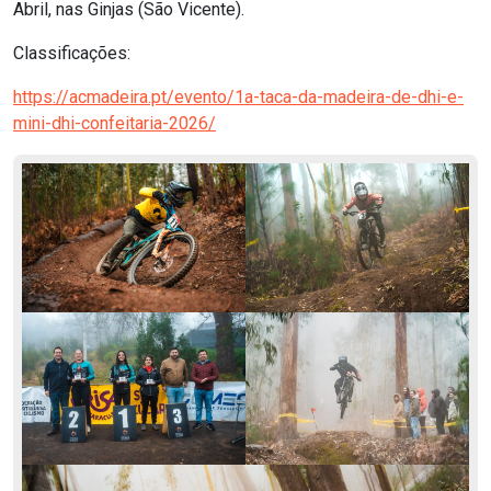
Abril, nas Ginjas (São Vicente).
Classificações:
https://acmadeira.pt/evento/1a-taca-da-madeira-de-dhi-e-
mini-dhi-confeitaria-2026/