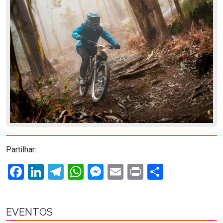
Partilhar:
Facebook
LinkedIn
Telegram
WhatsApp
Messenger
Email
Print
Share
EVENTOS