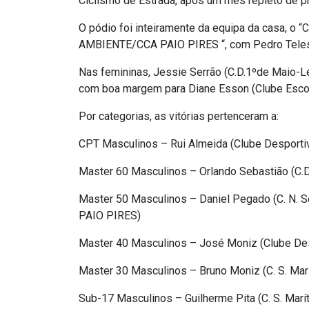
Ciclismo de Estrada, após um mês repleto de pr
O pódio foi inteiramente da equipa da casa, o
AMBIENTE/CCA PAIO PIRES “, com Pedro Teles e
Nas femininas, Jessie Serrão (C.D.1ºde Maio-Le
com boa margem para Diane Esson (Clube Escola
Por categorias, as vitórias pertenceram a:
CPT Masculinos – Rui Almeida (Clube Desport
Master 60 Masculinos – Orlando Sebastião (C.
Master 50 Masculinos – Daniel Pegado (C. N
PAIO PIRES)
Master 40 Masculinos – José Moniz (Clube De
Master 30 Masculinos – Bruno Moniz (C. S. Marí
Sub-17 Masculinos – Guilherme Pita (C. S. Marí