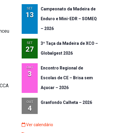
SET
Campeonato da Madeira de
13
Enduro e Mini-EDR – SOMEQ
– 2026
enceu
SET
3ª Taça da Madeira de XCO –
27
Globalgest 2026
OUT
Encontro Regional de
3
Escolas de CE – Brisa sem
/CCA
Açucar – 2026
OUT
Granfondo Calheta – 2026
4
Ver calendário