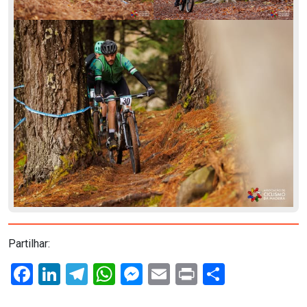
Partilhar:
Facebook
LinkedIn
Telegram
WhatsApp
Messenger
Email
Print
Share