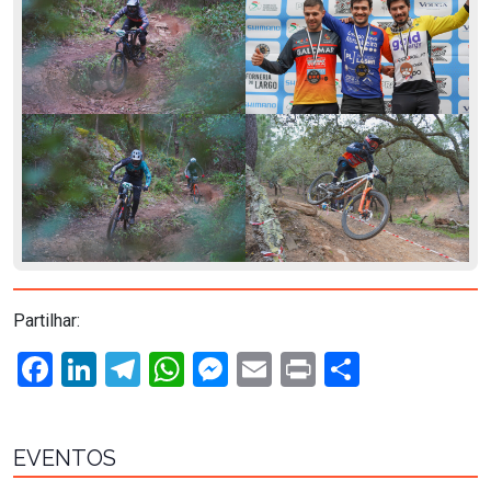
Partilhar:
Facebook
LinkedIn
Telegram
WhatsApp
Messenger
Email
Print
Share
EVENTOS