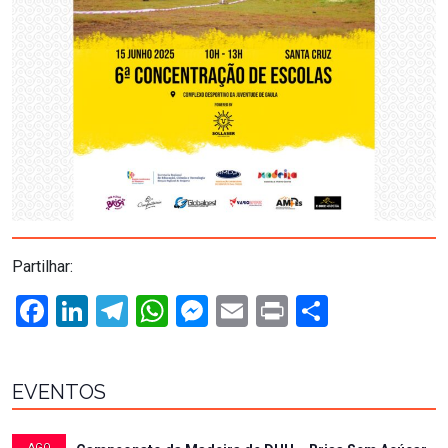
Partilhar:
Facebook
LinkedIn
Telegram
WhatsApp
Messenger
Email
Print
Share
EVENTOS
AGO